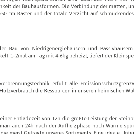
ichkeit der Bauhausformen. Die Verbindung der matten, u
50 cm Raster und der totale Verzicht auf schmückendes 
 Bau von Niedrigenergiehäusern und Passivhäusern 
t. 1-2mal am Tag mit 4-6kg beheizt, liefert der Kleinspe
Verbrennungstechnik erfüllt alle Emissionsschutzgrenzw
Holzverbrauch die Ressourcen in unseren heimischen Wäl
einer Entladezeit von 12h die größte Leistung der Stein
 man auch 24h nach der Aufheizphase noch Wärme spürt. 
 die meist Gefragte unseres Sortiments. Eine ideale Un