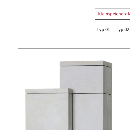
Kleinspeicherof
Typ 01
Typ 02