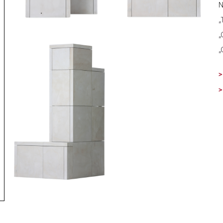
N
„
„
„
>
>