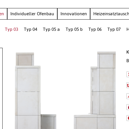
en
Individueller Ofenbau
Innovationen
Heizeinsatztausc
Typ 03
Typ 04
Typ 05 a
Typ 05 b
Typ 06
Typ 07
H
K
B