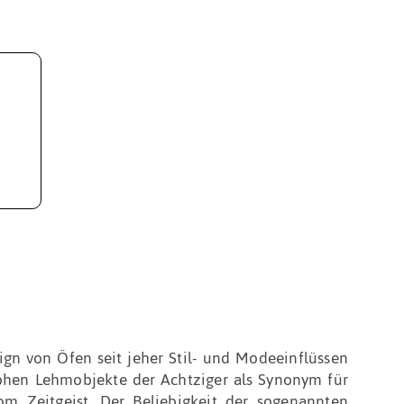
ign von Öfen seit jeher Stil- und Modeeinflüssen
phen Lehmobjekte der Achtziger als Synonym für
om Zeitgeist. Der Beliebigkeit der sogenannten