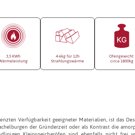
3,5 KWh
4-6kg für 12h
Ofengewicht:
Wärmeleistung
Strahlungswärme
circa 1800kg
nzten Verfügbarkeit geeigneter Materialien, ist das Des
achelburgen der Gründerzeit oder als Kontrast die amor
linigen Kleinspeicheröfen sind ebenfalls nicht frei v